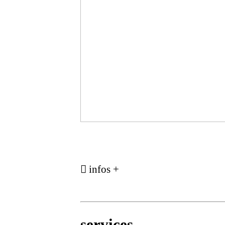
︎︎︎ infos +
services