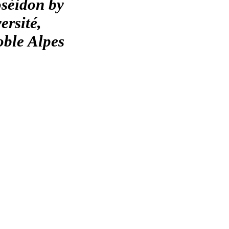
oséidon by
ersité,
oble Alpes