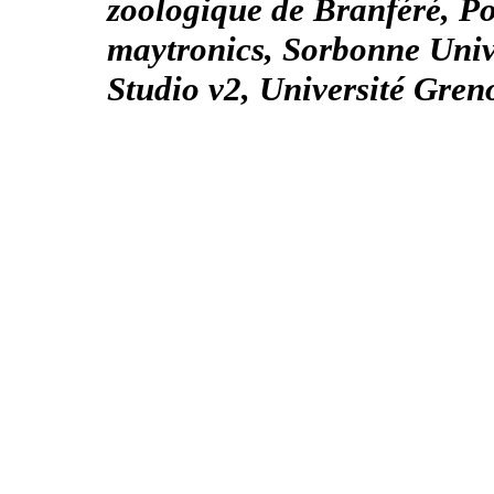
zoologique de Branféré, P
maytronics, Sorbonne Univ
Studio v2, Université Gren