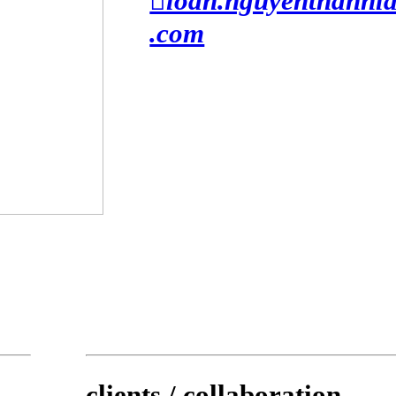
︎︎︎loan.nguyenthanh
.com
clients / collaboration