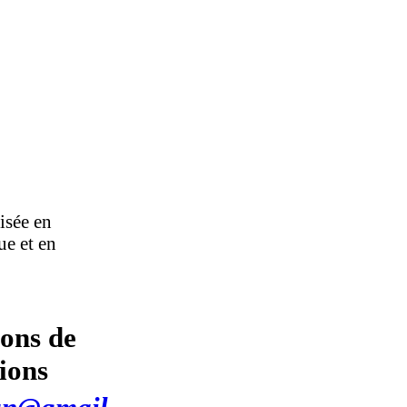
isée en
ue et en
ions de
tions