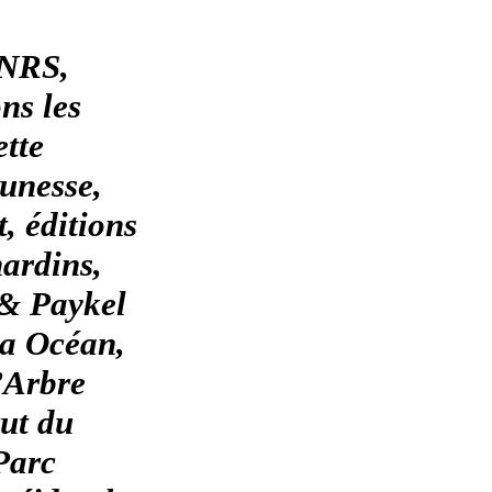
CNRS,
ns les
ette
eunesse,
t, éditions
ardins,
 & Paykel
ra Océan,
’Arbre
tut du
Parc